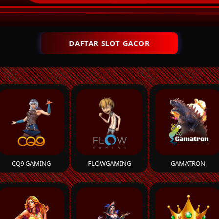
DAFTAR SLOT GACOR
CQ9 GAMING
FLOWGAMING
GAMATRON