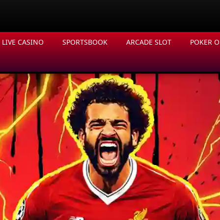
LIVE CASINO
SPORTSBOOK
ARCADE SLOT
POKER O