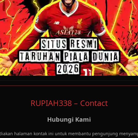
RUPIAH338 – Contact
Hubungi Kami
iakan halaman kontak ini untuk membantu pengunjung menyamp