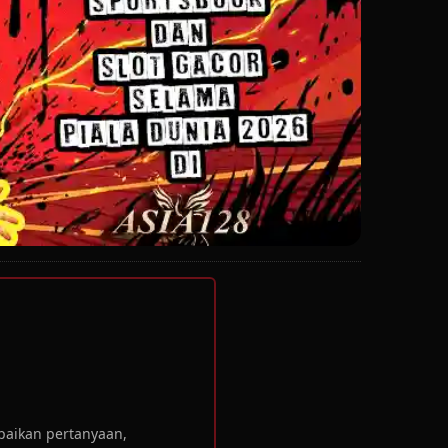
aikan pertanyaan,