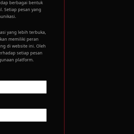
adap berbagai bentuk
l. Setiap pesan yang
unikasi.
i yang lebih terbuka,
kan memiliki peran
 di website ini. Oleh
erhadap setiap pesan
gunaan platform.