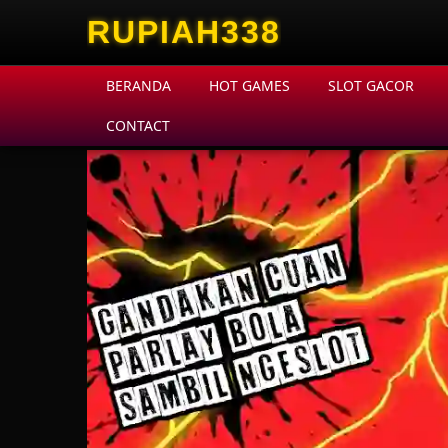
RUPIAH338
BERANDA
HOT GAMES
SLOT GACOR
CONTACT