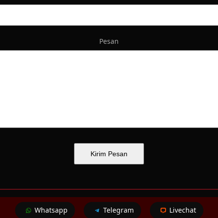
Pesan
Kirim Pesan
Whatsapp
Telegram
Livechat